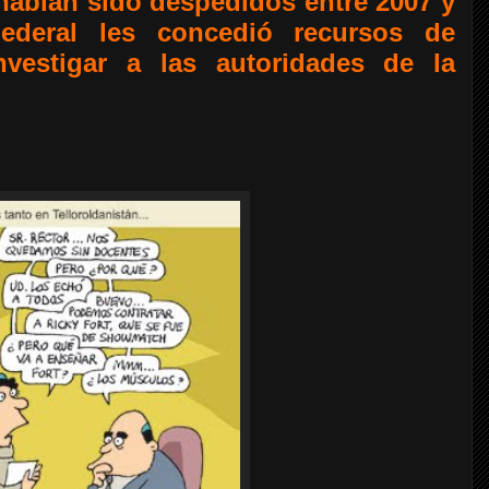
habían sido despedidos entre 2007 y
Federal les concedió recursos de
vestigar a las autoridades de la