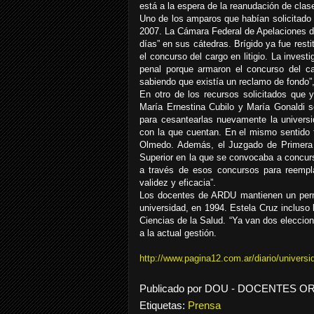
está a la espera de la reanudación de clas
Uno de los amparos que habían solicitado 
2007. La Cámara Federal de Apelaciones de
días” en sus cátedras. Brígido ya fue rest
el concurso del cargo en litigio. La inves
penal porque armaron el concurso del ca
sabiendo que existía un reclamo de fondo”,
En otro de los recursos solicitados que 
María Ernestina Cubilo y María Gonaldi s
para cesantearlas nuevamente la universida
con la que cuentan. En el mismo sentido 
Olmedo. Además, el Juzgado de Primera In
Superior en la que se convocaba a concurs
a través de esos concursos para reempl
validez y eficacia”.
Los docentes de ARDU mantienen un perman
universidad, en 1994. Estela Cruz incluso 
Ciencias de la Salud. “Ya van dos eleccion
a la actual gestión.
http://www.pagina12.com.ar/diario/univers
Publicado por
DOU - DOCENTES O
Etiquetas:
Prensa