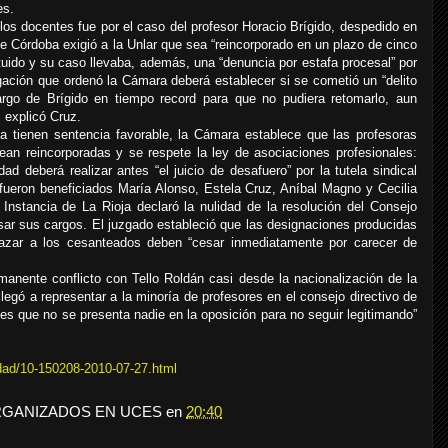
es.
los docentes fue por el caso del profesor Horacio Brígido, despedido en
 Córdoba exigió a la Unlar que sea “reincorporado en un plazo de cinco
ituido y su caso llevaba, además, una “denuncia por estafa procesal” por
tigación que ordenó la Cámara deberá establecer si se cometió un “delito
rgo de Brígido en tiempo record para que no pudiera retomarlo, aun
 explicó Cruz.
ya tienen sentencia favorable, la Cámara establece que las profesoras
ean reincorporadas y se respete la ley de asociaciones profesionales:
d deberá realizar antes “el juicio de desafuero” por la tutela sindical
fueron beneficiados María Alonso, Estela Cruz, Aníbal Magno y Cecilia
stancia de La Rioja declaró la nulidad de la resolución del Consejo
ar sus cargos. El juzgado estableció que las designaciones producidas
azar a los cesanteados deben “cesar inmediatamente por carecer de
ente conflicto con Tello Roldán casi desde la nacionalización de la
llegó a representar a la minoría de profesores en el consejo directivo de
es que no se presenta nadie en la oposición para no seguir legitimando”
idad/10-150208-2010-07-27.html
RGANIZADOS EN UCES
en
20:40