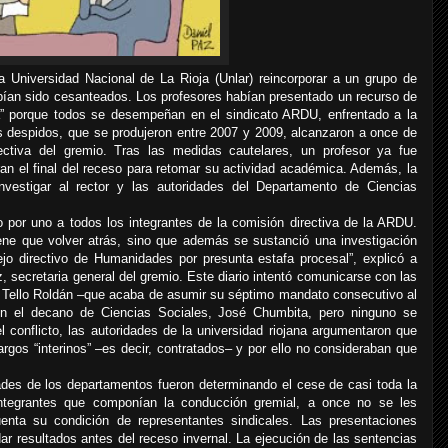
a Universidad Nacional de La Rioja (Unlar) reincorporar a un grupo de
bían sido cesanteados. Los profesores habían presentado un recurso de
a” porque todos se desempeñan en el sindicato ARDU, enfrentado a la
los despidos, que se produjeron entre 2007 y 2009, alcanzaron a once de
ectiva del gremio. Tras las medidas cautelares, un profesor ya fue
n el final del receso para retomar su actividad académica. Además, la
nvestigar al rector y las autoridades del Departamento de Ciencias
 por uno a todos los integrantes de la comisión directiva de la ARDU.
iene que volver atrás, sino que además se sustanció una investigación
ejo directivo de Humanidades por presunta estafa procesal”, explicó a
 secretaria general del gremio. Este diario intentó comunicarse con las
tor Tello Roldán –que acaba de asumir su séptimo mandato consecutivo al
n el decano de Ciencias Sociales, José Chumbita, pero ninguno se
conflicto, las autoridades de la universidad riojana argumentaron que
os “interinos” –es decir, contratados– y por ello no consideraban que
dades de los departamentos fueron determinando el cese de casi toda la
ntegrantes que componían la conducción gremial, a once no se les
uenta su condición de representantes sindicales. Las presentaciones
ar resultados antes del receso invernal. La ejecución de las sentencias