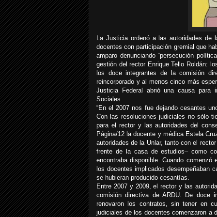
La Justicia ordenó a las autoridades de l
docentes con participación gremial que ha
amparo denunciando “persecución polític
gestión del rector Enrique Tello Roldán: 
los doce integrantes de la comisión dir
reincorporado y al menos cinco más espera
Justicia Federal abrió una causa para i
Sociales.
“En el 2007 nos fue dejando cesantes uno
Con las resoluciones judiciales no sólo t
para el rector y las autoridades del cons
Página/12 la docente y médica Estela Cruz,
autoridades de la Unlar, tanto con el rec
frente de la casa de estudios– como co
encontraba disponible. Cuando comenzó el 
los docentes implicados desempeñaban carg
se hubieran producido cesantías.
Entre 2007 y 2009, el rector y las autori
comisión directiva de ARDU. De doce i
renovaron los contratos, sin tener en c
judiciales de los docentes comenzaron a d