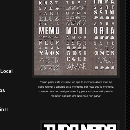
 Local
"como parar este instante luz que la memoria aflora mas no
sabe retener / amargo este momento por más que la memoria
dos
muerde mas no consigue amar / y pasa así pasa así pasa la
memoria asesina del momento que pasa"
n II