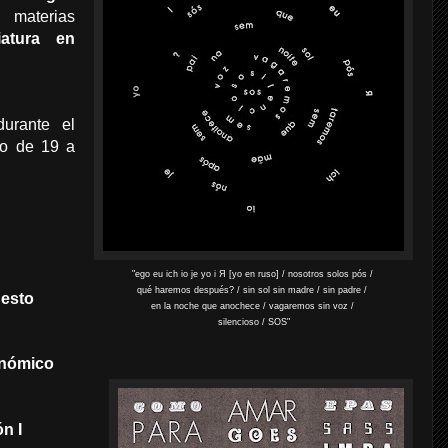
aterias
iatura en
durante el
io de 19 a
"ego eu ich io je yo i Я [yo en ruso] / nosotros solos pós /
qué haremos después? / sin sol sin madre / sin padre /
uesto
en la noche que anochece / vagaremos sin voz /
silencioso / SOS"
onómico
n I