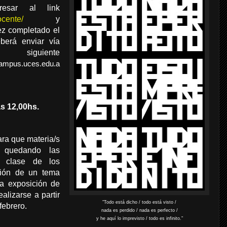
resar al link
ocente/
y
ez completado el
eberá enviar vía
guiente
mpus.uces.edu.a
as 12,00hs.
ara que materia/s
, quedando las
o clase de los
ción de un tema
na exposición de
alizarse a partir
"Todo está dicho / todo está visto /
febrero.
nada es perdido / nada es perfecto /
y he aquí lo imprevisto / todo es infinito."