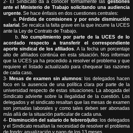
2- El Sindicato da a conocer formalmente las
gestiones
ante el Ministerio de Trabajo solicitando una audiencia
urgente
. Se hace énfasis en dos cuestiones centrales:
a.
Pérdida de comisiones y por ende disminución
salarial
. Se recalca la falta grave en la que incurre la UCES
ante la Ley de Contrato de Trabajo.
b.
No cumplimiento por parte de la UCES de lo
acordado respecto a transferir el correspondiente
aporte sindical de los afiliados
. A la fecha un porcentaje
alto de afiliados continúa en esta situación. Nos informan
que la UCES ya ha procedido a resolver el problema y que
requiere el listado actualizado para chequear las razones
de cada caso.
3-
Mesas de examen sin alumnos
: los delegados hacen
foco en la ausencia de una política clara por parte de la
universidad respecto de estas situaciones. La abogada del
Sindicato advierte sobre la ilegalidad de la cuestión. Los
delegados y el sindicato resaltan que las mesas de examen
son jornadas laborales y como tales deben ser abonadas
más allá de la situación particular de cada una.
4-
Disminución del salario de febrero/julio
: los delegados
y el Sindicato resaltan la necesidad de resolver el problema
de fondo: anualización y pago de los 13 meses.