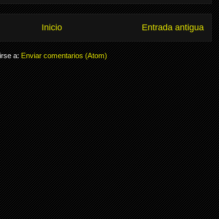
Inicio
Entrada antigua
irse a:
Enviar comentarios (Atom)