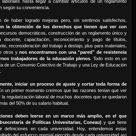
laborales hasta llegar a cambiar artículos de un reglamento
ón según su conveniencia.
 de haber logrado mejoras pero, sin sentirnos satisfechos.
 en la obtención de los derechos que tienen que ver con
ncursos democráticos, construcción de un reglamento único y
 docente, capacitación, reconocimiento y pago de títulos,
te, reconsideración del trabajo a destajo, plus para materiales,
re otros y
nos encontramos con una “pared” de resistencia
arnos trabajadores de la educación plenos
. Todo esto en un
lta de un Convenio Colectivo de Trabajo y una Ley de Educación
.
lmente, iniciar un proceso de ajuste
y cortar toda forma de
En un primer momento creímos que las razones tenían que ver
r la regularización laboral de muchos docentes que se quedaron
ás del 50% de su salario habitual.
ciones deben leerse en
un marco más amplio, en el que
bsecretaría de Políticas Univesitarias, Coneau)
y que tiene
 definiciones en cada universidad. Hoy, entendemos estas
ultado del esfuerzo gremial ejercido desde cada universidad así