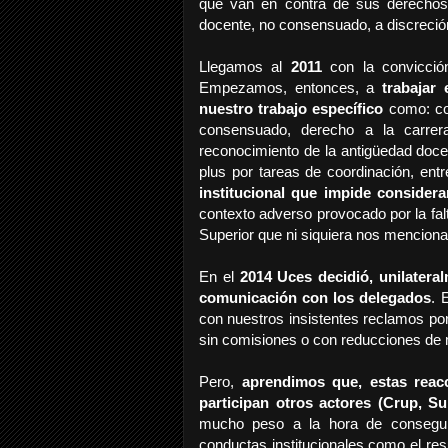
que van en contra de sus derechos 
docente, no consensuado, a discreci
Llegamos al
2011
con la convicción
Empezamos, entonces, a
trabajar
nuestro trabajo específico
como: co
consensuado, derecho a la carrera
reconocimiento de la antigüedad docen
plus por tareas de coordinación, ent
institucional que impide consider
contexto adverso provocado por la fa
Superior que ni siquiera nos menciona
En el
2014
Uces decidió, unilatera
comunicación con los delegados
. 
con nuestros insistentes reclamos po
sin comisiones o con reducciones de m
Pero,
aprendimos que, estas reac
participan otros actores (Crup, Su
mucho peso a la hora de conseguir
conductas institucionales como el res