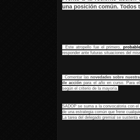
una posición común. Todos t
·
Este atropello fue el primero,
probabl
responder ante futuras situaciones del mis
·
Comentar las
novedades sobre nuestra 
de acción
para el año en curso. Para e
según el criterio de la mayoría.
SADOP se suma a la convocatoria con el p
de una estrategia común que frene cualquie
La tarea del delegado gremial se sustenta