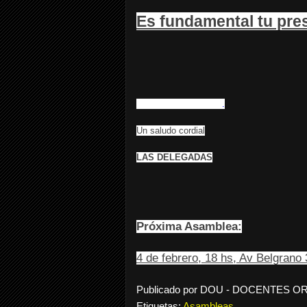
Es fundamental tu pre
Rogamos puntualidad
.
Un saludo cordial
LAS DELEGADAS
Próxima Asamblea:
4 de febrero, 18 hs, Av Belgrano
Publicado por
DOU - DOCENTES O
Etiquetas:
Asambleas