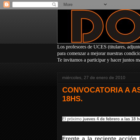
Los profesores
de UCES (titulares, adjunt
para comenzar a mejorar nuestras condicion
Te invitamos a participar y hacer juntos m
miércoles, 27 de enero de 2010
CONVOCATORIA A AS
18HS.
El próximo
jueves 4 de febrero a las 18
Frente a la reciente acció