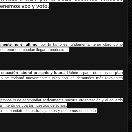
enemos voz y voto.
emente
no el último
,
por lo tanto es fundamental tener claro cómo
mo tenor que puedan llegar a producirse.
situación laboral presente y futura
. Definir a partir de estas un
plan
llo se revisará nuevamente cuáles son las demandas más relevantes
ropósito de acompañar activamente nuestra organización y el acuerdo
r intento de coartar nuestros derechos.
 en el mandato de los trabajadores y queremos conocerlo.