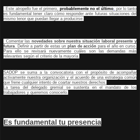
·
Este atropello fue el primero,
probablemente
no el último
,
por lo tanto
es fundamental tener claro cómo responder ante futuras situaciones del
mismo tenor que puedan llegar a producirse.
·
Comentar las
novedades sobre nuestra situación laboral presente y
futura
. Definir a partir de estas un
plan de acción
para el año en curso.
Para ello se revisará nuevamente cuáles son las demandas más
relevantes según el criterio de la mayoría.
SADOP se suma a la convocatoria con el propósito de acompañar
activamente nuestra organización y el acuerdo de una estrategia común
que frene cualquier intento de coartar nuestros derechos.
La tarea del delegado gremial se sustenta en el mandato de los
trabajadores y queremos conocerlo.
Es fundamental tu presencia